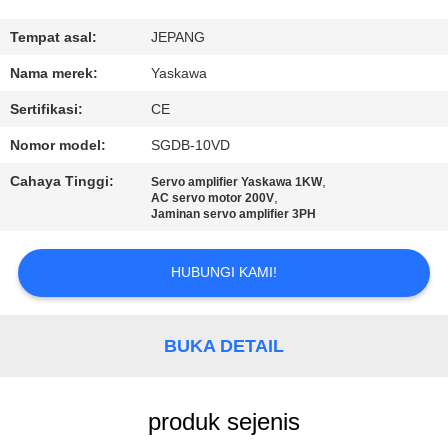
KUALITAS
Tempat asal:
JEPANG
HUBUNGI
Nama merek:
Yaskawa
KAMI
Sertifikasi:
CE
Nomor model:
SGDB-10VD
PERMINTAAN
Cahaya Tinggi:
,
Servo amplifier Yaskawa 1KW
PENAWARAN
,
AC servo motor 200V
Jaminan servo amplifier 3PH
SITEMAP
HUBUNGI KAMI!
PRIVACY
BUKA DETAIL
POLICY
produk sejenis