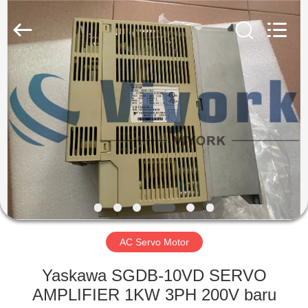
Shenzhen
Viyork
Technology
Co.,
LTD.
All
Rights
Reserved.
RUMAH
PRODUK
TENTANG
KAMI
TUR
PABRIK
AC Servo Motor
Yaskawa SGDB-10VD SERVO
KONTROL
AMPLIFIER 1KW 3PH 200V baru