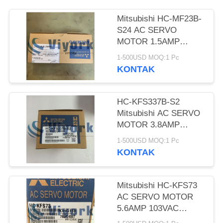
Mitsubishi HC-MF23B-
S24 AC SERVO
MOTOR 1.5AMP
120VAC 3000RPM
1-500USD MOQ:1 Pc
200W 3AC
KONTAK
HC-KFS337B-S2
Mitsubishi AC SERVO
MOTOR 3.8AMP
59VAC 3000RPM
1-500USD MOQ:1 Pc
300W 3AC
KONTAK
Mitsubishi HC-KFS73
AC SERVO MOTOR
5.6AMP 103VAC
3000RPM 750W 3AC