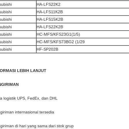
subishi
HA-LFS22K2
subishi
HA-LFS11K2B
subishi
HA-LFS15K2B
subishi
HA-LFS22K2B
subishi
HC-MFS/KFS23G1(1/5)
subishi
HC-MFS/KFS73BG2 (1/29
subishi
HF-SP202B
FORMASI LEBIH LANJUT
NGIRIMAN
ra logistik UPS, FedEx, dan DHL
giriman internasional tersedia
giriman di hari yang sama dari stok grup