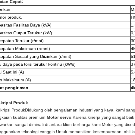
cian Cepat:
rikan
Mi
or produk.
H
asitas Fasilitas Daya (kVA)
1.
asitas Output Terukur (kW)
0,
epatan Terukur (r/mnt)
3
epatan Maksimum (r/mnt)
4
epatan Sesaat yang Diizinkan (r/mnt)
5
u daya pada torsi terukur kontinu (kW/s)
37
ai Saat Ini (A)
5.
us Maksimum (A)
18
at pengiriman
4
kripsi Produk
kripsi ProdukDidukung oleh pengalaman industri yang kaya, kami san
gkaian kualitas premium
Motor servo.
Karena kinerja yang sangat baik 
awarkan sangat diminati di antara klien berharga kami.Motor yang dised
ggunakan teknologi canggih.Untuk memastikan kesempurnaan, ahli kua