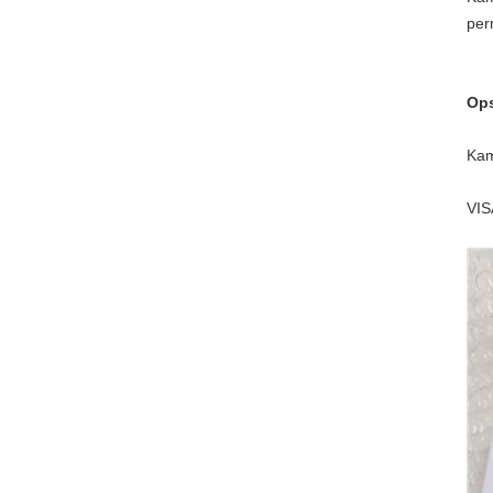
per
Ops
Kam
VIS