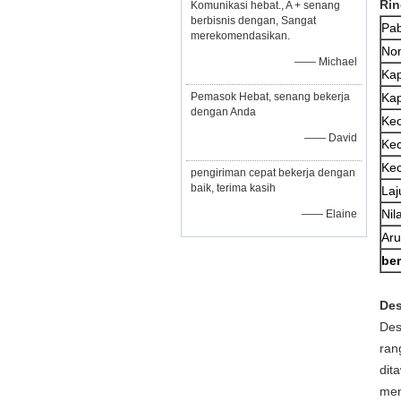
Rin
Komunikasi hebat., A + senang
berbisnis dengan, Sangat
Pab
merekomendasikan.
Nom
—— Michael
Kap
Pemasok Hebat, senang bekerja
Kap
dengan Anda
Kec
—— David
Kec
Kec
pengiriman cepat bekerja dengan
baik, terima kasih
Laj
Nil
—— Elaine
Ar
ber
Des
Des
ran
dit
men