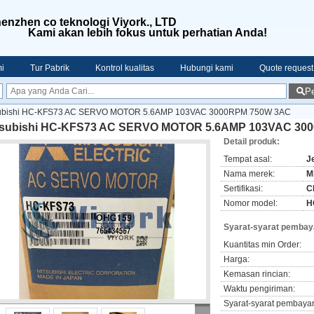
enzhen co teknologi Viyork., LTD
Kami akan lebih fokus untuk perhatian Anda!
i
Tur Pabrik
Kontrol kualitas
Hubungi kami
Quote request
Pe
subishi HC-KFS73 AC SERVO MOTOR 5.6AMP 103VAC 3000RPM 750W 3AC
tsubishi HC-KFS73 AC SERVO MOTOR 5.6AMP 103VAC 30
Detail produk:
Tempat asal:
J
Nama merek:
M
Sertifikasi:
C
Nomor model:
H
Syarat-syarat pembay
Kuantitas min Order:
Harga:
Kemasan rincian:
Waktu pengiriman:
Syarat-syarat pembaya