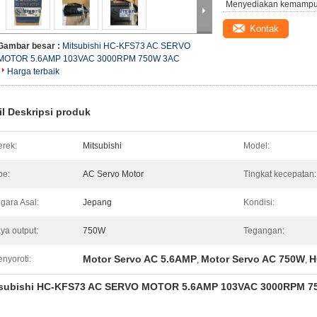
Menyediakan kemampu
Kontak
Gambar besar :
Mitsubishi HC-KFS73 AC SERVO
MOTOR 5.6AMP 103VAC 3000RPM 750W 3AC
Harga terbaik
il Deskripsi produk
rek:
Mitsubishi
Model:
pe:
AC Servo Motor
Tingkat kecepatan:
gara Asal:
Jepang
Kondisi:
ya output:
750W
Tegangan:
Motor Servo AC 5.6AMP
Motor Servo AC 750W
H
nyoroti:
,
,
tsubishi HC-KFS73 AC SERVO MOTOR 5.6AMP 103VAC 3000RPM 7