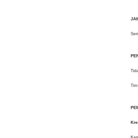
JA
Sem
PE
Tid
Tim
PE
Kre
Kam