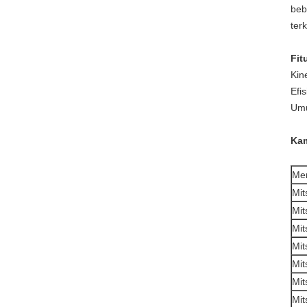
beb
ter
Fit
Kin
Efis
Umu
Kam
Mer
Mit
Mit
Mit
Mit
Mit
Mit
Mit