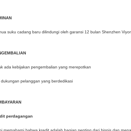
MINAN
ua suku cadang baru dilindungi oleh garansi 12 bulan Shenzhen Viyo
NGEMBALIAN
ak ada kebijakan pengembalian yang merepotkan
 dukungan pelanggan yang berdedikasi
MBAYARAN
dit perdagangan
i memahami bahwa kredit adalah bagian penting dari bisnis dan menaw