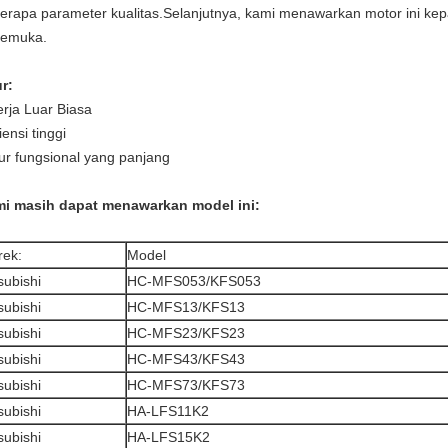
erapa parameter kualitas.Selanjutnya, kami menawarkan motor ini kep
kemuka.
ur:
erja Luar Biasa
iensi tinggi
r fungsional yang panjang
i masih dapat menawarkan model ini:
ek:
Model
subishi
HC-MFS053/KFS053
subishi
HC-MFS13/KFS13
subishi
HC-MFS23/KFS23
subishi
HC-MFS43/KFS43
subishi
HC-MFS73/KFS73
subishi
HA-LFS11K2
subishi
HA-LFS15K2