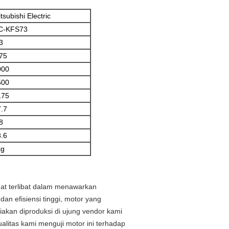
tsubishi Electric
C-KFS73
3
75
000
500
175
.7
8
.6
kg
gat terlibat dalam menawarkan
dan efisiensi tinggi, motor yang
iakan diproduksi di ujung vendor kami
litas kami menguji motor ini terhadap