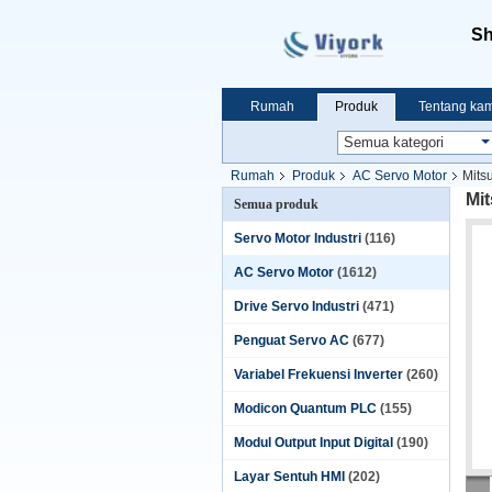
Sh
Rumah
Produk
Tentang kam
Rumah
Produk
AC Servo Motor
Mit
Mi
Semua produk
Servo Motor Industri
(116)
AC Servo Motor
(1612)
Drive Servo Industri
(471)
Penguat Servo AC
(677)
Variabel Frekuensi Inverter
(260)
Modicon Quantum PLC
(155)
Modul Output Input Digital
(190)
Layar Sentuh HMI
(202)