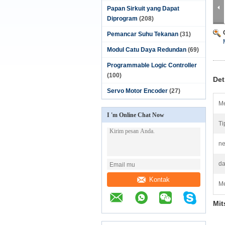
Papan Sirkuit yang Dapat
Diprogram
(208)
Pemancar Suhu Tekanan
(31)
Modul Catu Daya Redundan
(69)
Programmable Logic Controller
(100)
Det
Servo Motor Encoder
(27)
Me
I 'm Online Chat Now
Ti
ne
da
Kontak
Me
Mi