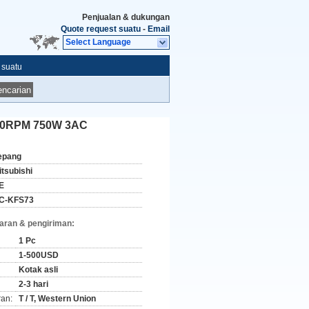
Penjualan & dukungan
Quote request suatu
-
Email
Select Language
 suatu
ncarian
00RPM 750W 3AC
epang
itsubishi
E
C-KFS73
aran & pengiriman:
1 Pc
1-500USD
Kotak asli
2-3 hari
ran:
T / T, Western Union