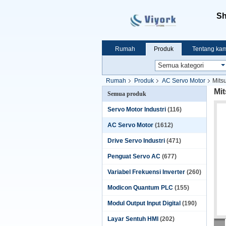
Sh
Rumah
Produk
Tentang kam
Rumah
Produk
AC Servo Motor
Mit
Mi
Semua produk
Servo Motor Industri
(116)
AC Servo Motor
(1612)
Drive Servo Industri
(471)
Penguat Servo AC
(677)
Variabel Frekuensi Inverter
(260)
Modicon Quantum PLC
(155)
Modul Output Input Digital
(190)
Layar Sentuh HMI
(202)