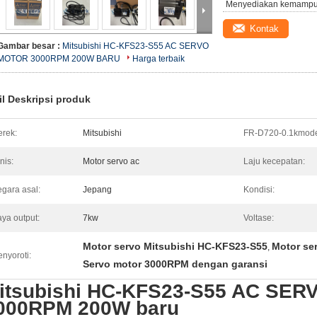
Menyediakan kemampu
Kontak
Gambar besar :
Mitsubishi HC-KFS23-S55 AC SERVO
MOTOR 3000RPM 200W BARU
Harga terbaik
il Deskripsi produk
rek:
Mitsubishi
FR-D720-0.1kmode
nis:
Motor servo ac
Laju kecepatan:
gara asal:
Jepang
Kondisi:
ya output:
7kw
Voltase:
Motor servo Mitsubishi HC-KFS23-S55
Motor se
,
nyoroti:
Servo motor 3000RPM dengan garansi
itsubishi HC-KFS23-S55 AC SE
000RPM 200W baru