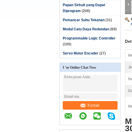
Papan Sirkuit yang Dapat
Diprogram
(208)
Pemancar Suhu Tekanan
(31)
Modul Catu Daya Redundan
(69)
Programmable Logic Controller
Det
(100)
Servo Motor Encoder
(27)
Me
Je
I 'm Online Chat Now
Ne
Da
Kontak
Me
M
3