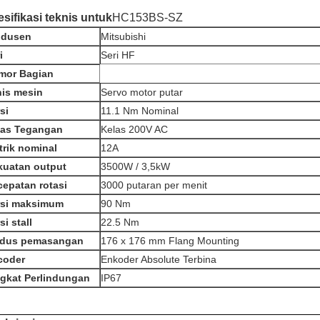
sifikasi teknis untuk
HC153BS-SZ
odusen
Mitsubishi
i
Seri HF
mor Bagian
nis mesin
Servo motor putar
si
11.1 Nm Nominal
las Tegangan
Kelas 200V AC
trik nominal
12A
kuatan output
3500W / 3,5kW
epatan rotasi
3000 putaran per menit
rsi maksimum
90 Nm
si stall
22.5 Nm
dus pemasangan
176 x 176 mm Flang Mounting
coder
Enkoder Absolute Terbina
ngkat Perlindungan
IP67