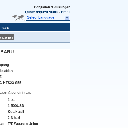
Penjualan & dukungan
Quote request suatu
-
Email
Select Language
 suatu
ncarian
W BARU
epang
itsubishi
E
C-KFS23-S55
aran & pengiriman:
1 pc
1-500USD
Kotak asli
2-3 hari
ran:
T/T, Western Union