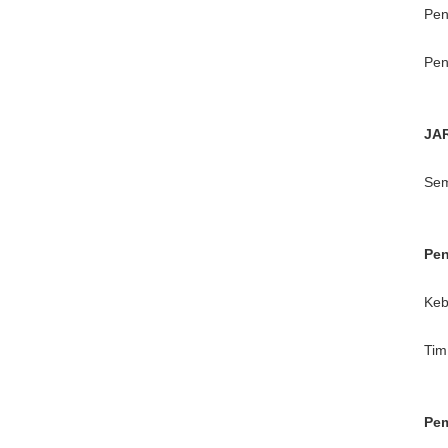
Pen
Pen
JA
Sem
Pe
Keb
Tim
Pe