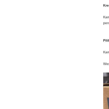
Kre
Kam
per
Pil
Kam
Wes