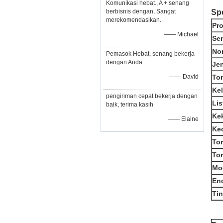
Komunikasi hebat., A + senang
Spe
berbisnis dengan, Sangat
merekomendasikan.
Pr
—— Michael
Ser
No
Pemasok Hebat, senang bekerja
dengan Anda
Je
Tor
—— David
Ke
pengiriman cepat bekerja dengan
Lis
baik, terima kasih
Ke
—— Elaine
Kec
To
Tor
Mo
En
Ti