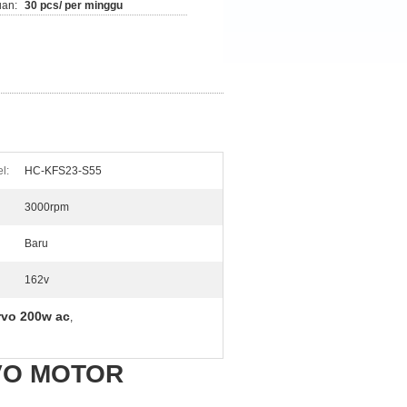
an:
30 pcs/ per minggu
l:
HC-KFS23-S55
3000rpm
Baru
162v
rvo 200w ac
,
RVO MOTOR