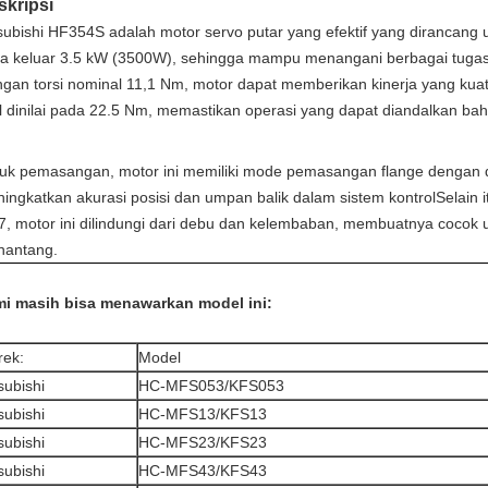
skripsi
subishi HF354S adalah motor servo putar yang efektif yang dirancang unt
a keluar 3.5 kW (3500W), sehingga mampu menangani berbagai tugas 
gan torsi nominal 11,1 Nm, motor dapat memberikan kinerja yang kuat 
ll dinilai pada 22.5 Nm, memastikan operasi yang dapat diandalkan ba
uk pemasangan, motor ini memiliki mode pemasangan flange dengan
ingkatkan akurasi posisi dan umpan balik dalam sistem kontrolSelain 
7, motor ini dilindungi dari debu dan kelembaban, membuatnya cocok u
nantang.
i masih bisa menawarkan model ini:
ek:
Model
subishi
HC-MFS053/KFS053
subishi
HC-MFS13/KFS13
subishi
HC-MFS23/KFS23
subishi
HC-MFS43/KFS43