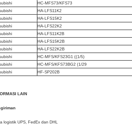
subishi
HC-MFS73/KFS73
subishi
HA-LFS11K2
subishi
HA-LFS15K2
subishi
HA-LFS22K2
subishi
HA-LFS11K2B
subishi
HA-LFS15K2B
subishi
HA-LFS22K2B
subishi
HC-MFS/KFS23G1 ((1/5)
subishi
HC-MFS/KFS73BG2 (1/29
subishi
HF-SP202B
FORMASI LAIN
giriman
ra logistik UPS, FedEx dan DHL