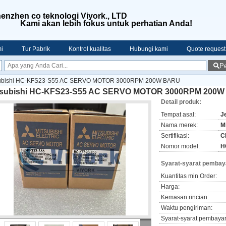
enzhen co teknologi Viyork., LTD
Kami akan lebih fokus untuk perhatian Anda!
i
Tur Pabrik
Kontrol kualitas
Hubungi kami
Quote request
Pe
subishi HC-KFS23-S55 AC SERVO MOTOR 3000RPM 200W BARU
tsubishi HC-KFS23-S55 AC SERVO MOTOR 3000RPM 200
Detail produk:
Tempat asal:
J
Nama merek:
M
Sertifikasi:
C
Nomor model:
H
Syarat-syarat pembay
Kuantitas min Order:
Harga:
Kemasan rincian:
Waktu pengiriman:
Syarat-syarat pembaya