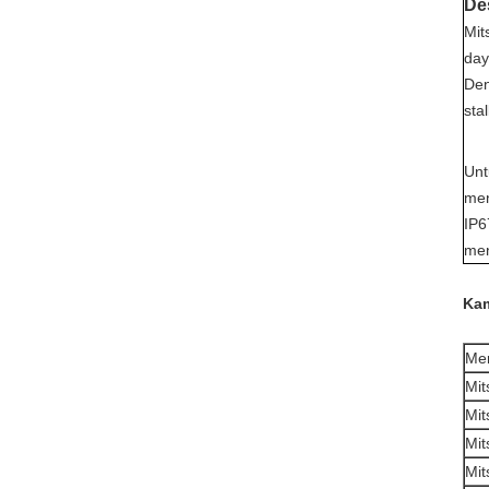
De
Mit
day
Den
sta
Unt
men
IP6
me
Kam
Mer
Mit
Mit
Mit
Mit