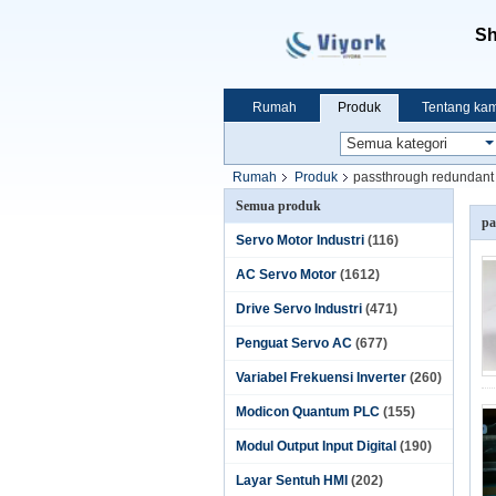
Sh
Rumah
Produk
Tentang kam
Rumah
Produk
passthrough redundant
Semua produk
pa
Servo Motor Industri
(116)
AC Servo Motor
(1612)
Drive Servo Industri
(471)
Penguat Servo AC
(677)
Variabel Frekuensi Inverter
(260)
Modicon Quantum PLC
(155)
Modul Output Input Digital
(190)
Layar Sentuh HMI
(202)