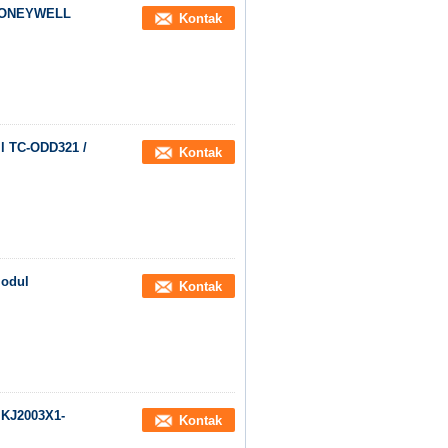
 HONEYWELL
Kontak
l TC-ODD321 /
Kontak
Modul
Kontak
 KJ2003X1-
Kontak