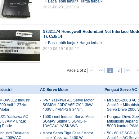
Baca lebih lanjut
Harga terbaik
2021-08-23 12:33:09
97321174 Honeywell Redundant Net Interface Modu
Tk-Cc0r14
Baca lebih lanjut
Harga terbaik
2020-06-19 16:35:42
Page 1 of 2
|<
<<
1
2
>>
>
ndustri
AC Servo Motor
Penguat Servo AC
-04V312 Industri
IP67 Yaskawa AC Servo Motor
MR-J2S-200B AC 
200 Volt 1.27Nm
SGMGH-13DCA6F-OY 1.3kW
Amplifier Mitsubishi
Motor
400V 5.4AMPS 8.34Nm
Servo Drive 2000 
21 Yaskawa AC
1500 / mnt Industri Servo Motor
Penguat Drive Serv
 0.87AMP Untuk
SGMAV Sigma 5 SGMGH-
Mitsubishi Jepang
ng Diode
13ACA41 YASKAWA
500B kontrol PWM 
Industri Frekuensi
Motor Servo Tiga Fasa / Motor
50 / 60HZ SGDH-
awa 200W AC
Listrik Yaskawa 4400 W
Amplifier AC Servo