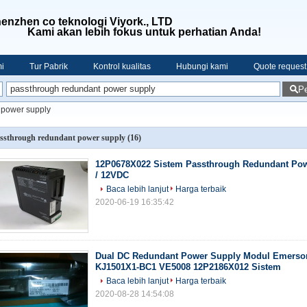
enzhen co teknologi Viyork., LTD
Kami akan lebih fokus untuk perhatian Anda!
i
Tur Pabrik
Kontrol kualitas
Hubungi kami
Quote request
Pe
 power supply
ssthrough redundant power supply
(16)
12P0678X022 Sistem Passthrough Redundant Pow
/ 12VDC
Baca lebih lanjut
Harga terbaik
2020-06-19 16:35:42
Dual DC Redundant Power Supply Modul Emers
KJ1501X1-BC1 VE5008 12P2186X012 Sistem
Baca lebih lanjut
Harga terbaik
2020-08-28 14:54:08