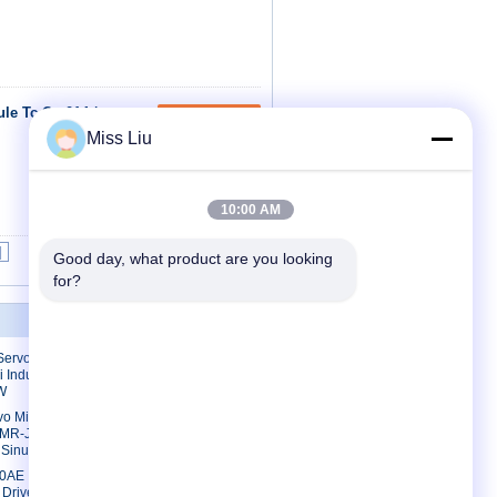
le Tc-Ccr014 /
Kontak
Miss Liu
10:00 AM
|
Good day, what product are you looking 
for?
Hubungi kami
Servo
Hubungi kami
 Industrial
Permintaan
W
Penawaran
o Mitsubishi
E-Mail
 MR-J2S-
Sinusoidal
Peta Situs
30AE
Situs Seluler
 Drive