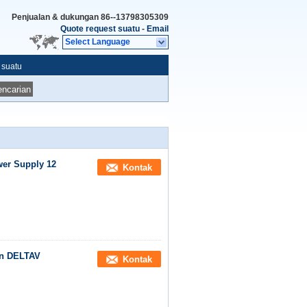
Penjualan & dukungan
86--13798305309
Quote request suatu
-
Email
Select Language
 suatu
ncarian
er Supply 12
Kontak
on DELTAV
Kontak