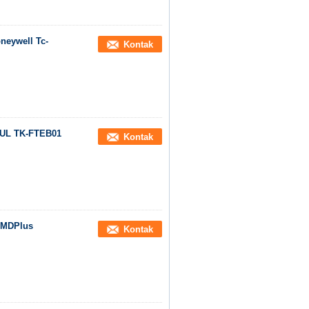
neywell Tc-
Kontak
DUL TK-FTEB01
Kontak
 MDPlus
Kontak