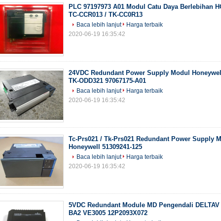
PLC 97197973 A01 Modul Catu Daya Berlebihan
TC-CCR013 / TK-CC0R13
Baca lebih lanjut
Harga terbaik
2020-06-19 16:35:42
24VDC Redundant Power Supply Modul Honeywel
TK-ODD321 97067175-A01
Baca lebih lanjut
Harga terbaik
2020-06-19 16:35:42
Tc-Prs021 / Tk-Prs021 Redundant Power Supply 
Honeywell 51309241-125
Baca lebih lanjut
Harga terbaik
2020-06-19 16:35:42
5VDC Redundant Module MD Pengendali DELTAV
BA2 VE3005 12P2093X072